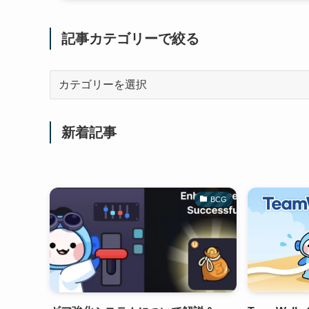
記事カテゴリーで絞る
記
事
カ
テ
新着記事
ゴ
リ
ー
で
BCG
絞
る