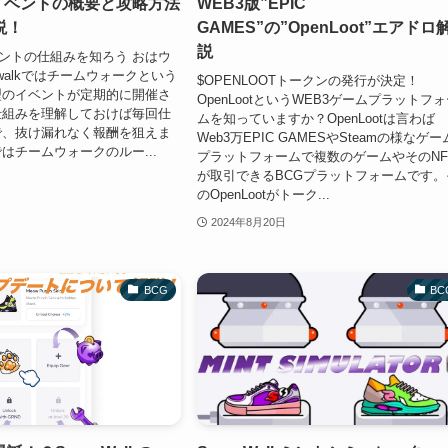
lkイベントの概要と攻略方法
WEB3版”EPIC
説！
GAMES”の”OpenLoot”エアドロ
説
イベントの仕組みを知ろう おはウ
rwalkではチームウォークという
$OPENLOOTトークンの発行が決定！
型のイベントが定期的に開催さ
OpenLootというWEB3ゲームプラットフ
仕組みを理解しておけば毎回仕
ムを知っていますか？OpenLootは言わば
で、抜け漏れなく報酬を狙えま
Web3万EPIC GAMESやSteamの様なゲー
はチームウォークのルー...
プラットフォームで複数のゲームやそのNF
が取引できるBCGプラットフォームです。
のOpenLootがトーク...
2024年8月20日
BCG
BC