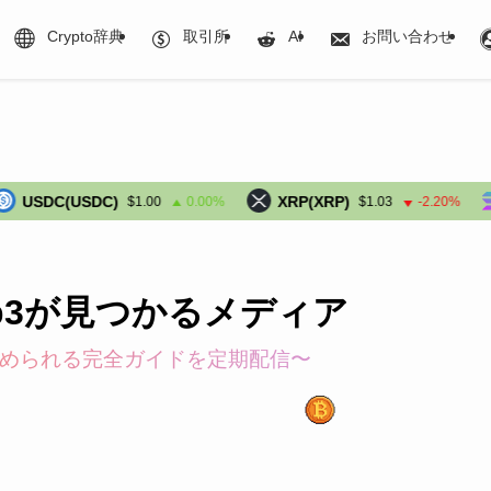
Crypto辞典
取引所
AI
お問い合わせ
(USDC)
XRP(XRP)
Solan
$1.00
0.00%
$1.03
-2.20%
b3が見つかるメディア
められる完全ガイドを定期配信〜