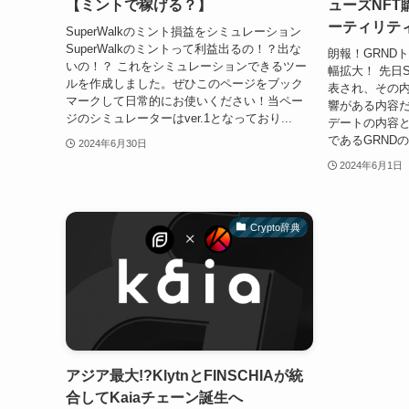
【ミントで稼げる？】
ューズNFT
ーティリテ
SuperWalkのミント損益をシミュレーション
SuperWalkのミントって利益出るの！？出な
朗報！GRND
いの！？ これをシミュレーションできるツー
幅拡大！ 先日S
ルを作成しました。ぜひこのページをブック
表され、その
マークして日常的にお使いください！当ペー
響がある内容
ジのシミュレーターはver.1となっており...
デートの内容
であるGRND
2024年6月30日
2024年6月1日
Crypto辞典
アジア最大!?KlytnとFINSCHIAが統
合してKaiaチェーン誕生へ