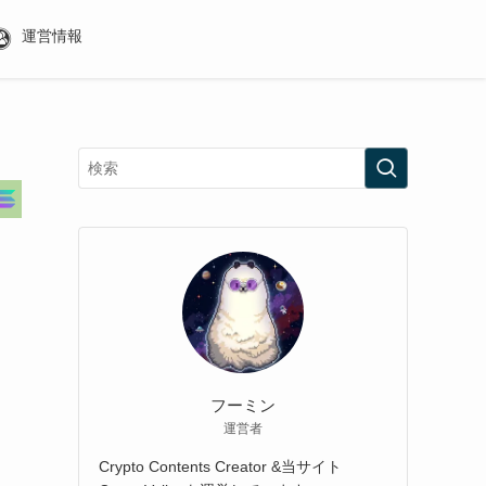
運営情報
a(SOL)
TRON(TRX)
$72.56
-1.40%
$0.327600
-0.50%
フーミン
運営者
Crypto Contents Creator &当サイト