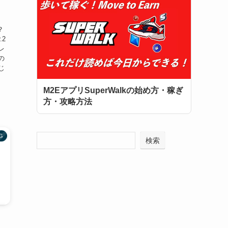
？
2
レ
の
じ
M2EアプリSuperWalkの始め方・稼ぎ
方・攻略方法
G
検索