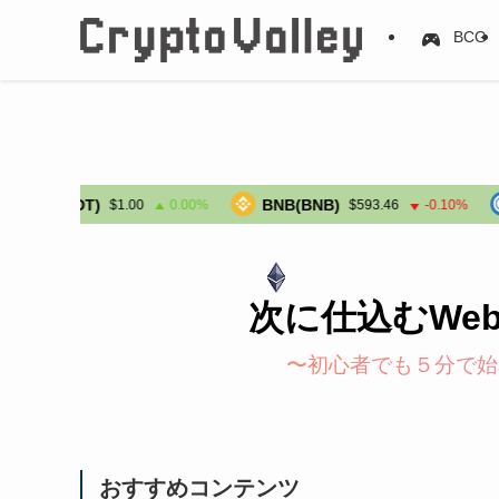
BCG
SDT)
BNB(BNB)
USDC
$1.00
0.00%
$593.46
-0.10%
次に仕込むWe
〜初心者でも５分で始
おすすめコンテンツ