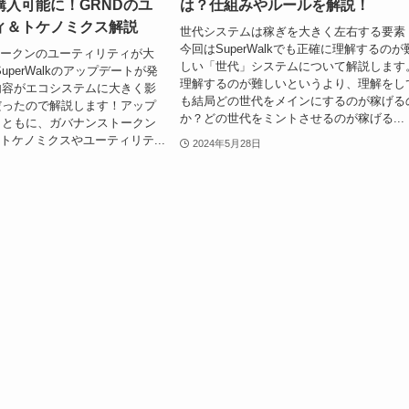
購入可能に！GRNDのユ
は？仕組みやルールを解説！
ィ＆トケノミクス解説
世代システムは稼ぎを大きく左右する要素
今回はSuperWalkでも正確に理解するのが
トークンのユーティリティが大
しい「世代」システムについて解説します
uperWalkのアップデートが発
理解するのが難しいというより、理解をし
内容がエコシステムに大きく影
も結局どの世代をメインにするのが稼げる
だったので解説します！アップ
か？どの世代をミントさせるのが稼げる...
とともに、ガバナンストークン
のトケノミクスやユーティリテ...
2024年5月28日