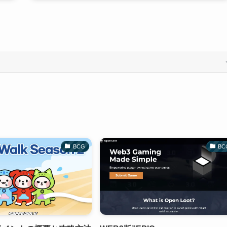
BCG
BC