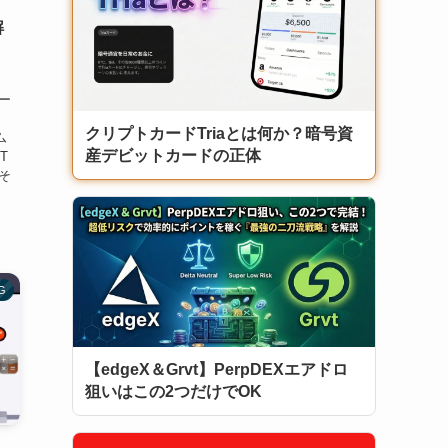
解
ォー
クリプトカードTriaとは何か？暗号資
ム
産デビットカードの正体
T
そ
G
【edgeX＆Grvt】PerpDEXエアドロ
狙いはこの2つだけでOK