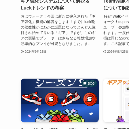
ギア強化システムについて解説＆
TeamWa
Luckトレンドの考察
について解
おはウォーク！今回は新たに導入された「ギ
TeamWalk
ア強化」機能の解説をします！すでにluck靴
ォーク！supe
の収益性がにわかに話題になってどんどん注
ユーザー参加
目され始めてりいる「ギア」ですが、このギ
れます。一度
アの実装でプレーヤーはさらなる報酬増加や
様は同じなの
効率的なプレイが可能となりました。ま...
す。この記事で
2024年9月23日
2024年8月25日
BCG