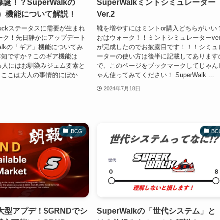
！？SuperWalkの
SuperWalkミントシミュレーター
ア）機能について解説！
Ver.2
uckステータスに需要が生まれ
靴を増やすにはミントor購入どちらがいい
ーク！先日静かにアップデート
おはウォーク！！ミントシミュレーターver.
Walkの「ギア」機能についてみ
が完成したのでお披露目です！！！シミュ
存知ですか？このギア機能は
ーターの使い方は後半に記載してあります
る人にはお馴染みジェム要素と
で、このページをブックマークしてじゃん
。ここは大人の事情的にぼか
ゃん使ってみてください！ SuperWalk ...
2024年7月18日
BCG
BC
lk大型アプデ！$GRNDでシ
SuperWalkの「世代システム」と