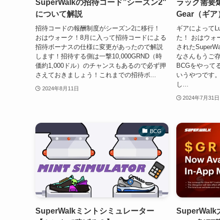
SuperWalkの招待コード”シーズン2″
ラック需要爆誕
について解説
Gear（ギ
招待コードの報酬制度がシーズン2に移行！
ギアによってL
おはウォーク！8月に入って招待コードによる
た！ おはウォ
招待ボーナスの仕様に変更があったので解説
されたSuper
します！招待する側は一撃10,000GRND（時
なさんもうご
価約1,000ドル）のチャンスもあるので必ず押
BCGをやって
さえておきましょう！これまでの招待ボ...
いうやつです
し...
2024年8月11日
2024年7月31日
BCG
SuperWalkミントシミュレーター
SuperWa